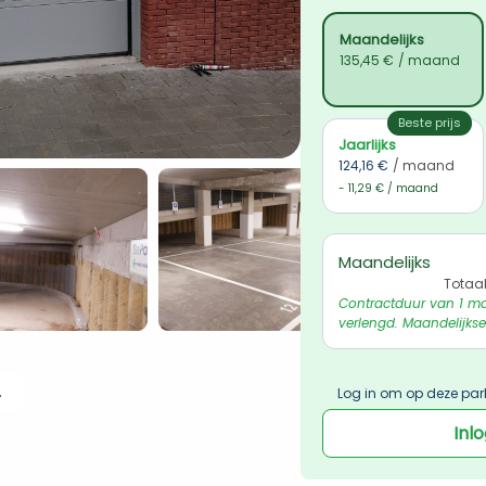
Maandelijks
135,45 €
/ maand
Beste prijs
Jaarlijks
124,16 €
/ maand
- 11,29 € / maand
Maandelijks
Totaa
Contractduur van 1 ma
verlengd. Maandelijkse
 ophalen
Log in om op deze par
Inl