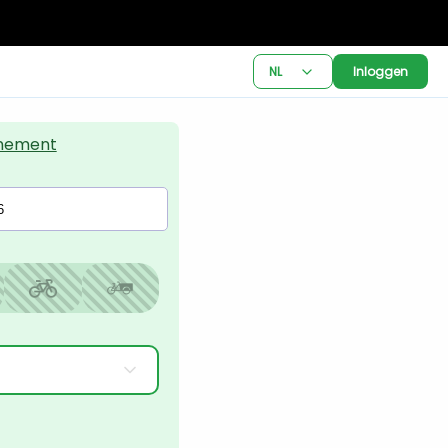
NL
Inloggen
nement