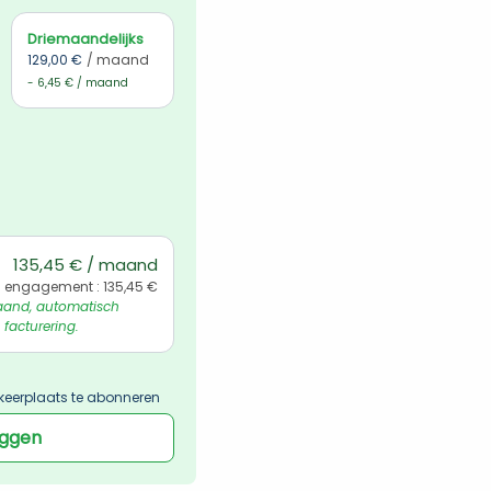
Driemaandelijks
129,00 €
/ maand
- 6,45 € / maand
135,45 € / maand
l engagement : 135,45 €
and, automatisch 
 facturering.
keerplaats te abonneren
oggen