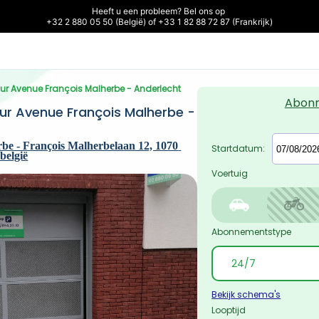
Heeft u een probleem? Bel ons op 

+32 2 880 05 50 (België) of +33 1 82 88 72 87 (Frankrijk)
huur Avenue François Malherbe - Anderlecht
Abon
ur Avenue François Malherbe - 
e - François Malherbelaan 12, 1070 
Startdatum:
belgië
Voertuig
Abonnementstype
Bekijk schema's
Looptijd