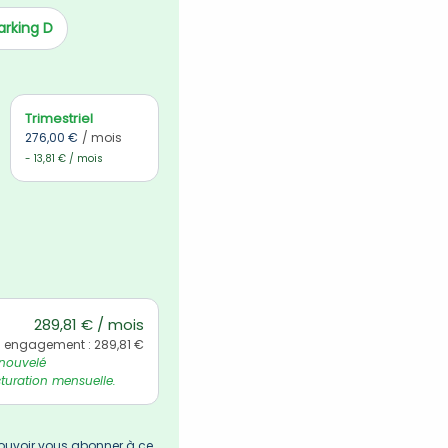
arking D
Trimestriel
276,00 €
/ mois
- 13,81 € / mois
289,81 € / mois
l engagement : 289,81 €
nouvelé 
uration mensuelle.
uvoir vous abonner à ce 