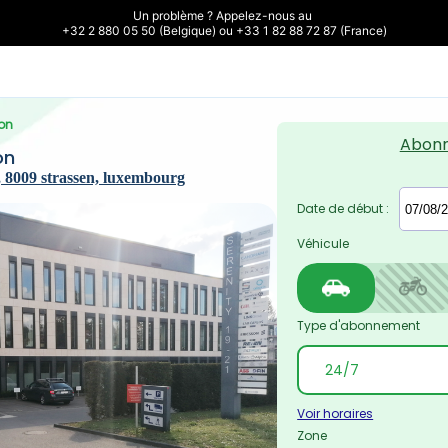
Un problème ? Appelez-nous au 

+32 2 880 05 50 (Belgique) ou +33 1 82 88 72 87 (France)
lon
Abon
on
, 8009 strassen, luxembourg
Date de début :
Véhicule
Type d'abonnement
Voir horaires
Zone