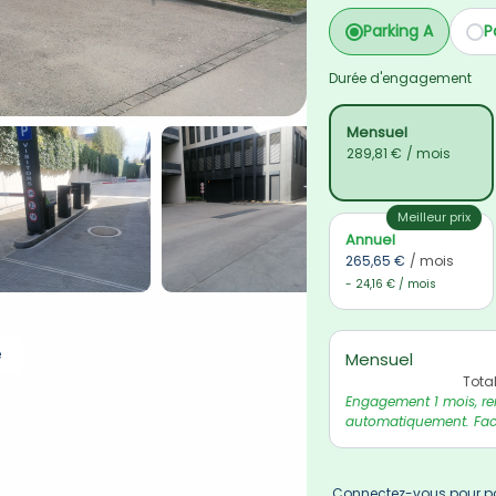
Parking A
P
Durée d'engagement
Mensuel
289,81 €
/ mois
Meilleur prix
Annuel
265,65 €
/ mois
- 24,16 € / mois
e
Mensuel
Tota
Engagement 1 mois, re
automatiquement. Fact
Connectez-vous pour po