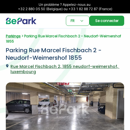
Un problème ? Appelez-nous au 

+32 2 880 05 50 (Belgique) ou +33 1 82 88 72 87 (France)
FR
Se connecter
Parkings
 > Parking Rue Marcel Fischbach 2 - Neudorf-Weimershof 
1855
Parking Rue Marcel Fischbach 2 - 
Neudorf-Weimershof 1855
Rue Marcel Fischbach 2, 1855 neudorf-weimershof, 
luxembourg