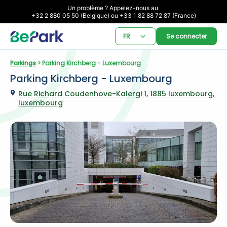
Un problème ? Appelez-nous au 

+32 2 880 05 50 (Belgique) ou +33 1 82 88 72 87 (France)
FR
Se connecter
Parkings
 > Parking Kirchberg - Luxembourg
Parking Kirchberg - Luxembourg
Rue Richard Coudenhove-Kalergi 1, 1885 luxembourg, 
luxembourg