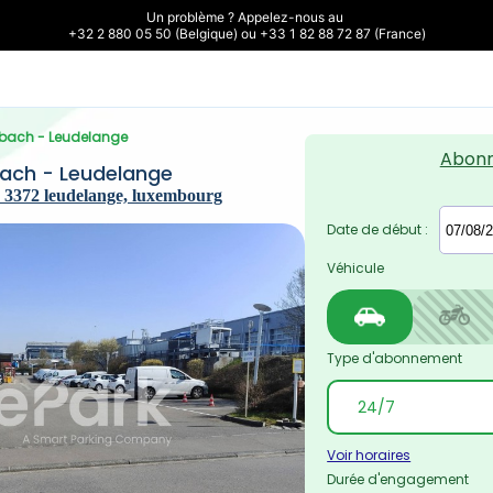
Un problème ? Appelez-nous au 

+32 2 880 05 50 (Belgique) ou +33 1 82 88 72 87 (France)
chbach - Leudelange
Abon
bach - Leudelange
 3372 leudelange, luxembourg
Date de début :
Véhicule
Type d'abonnement
Voir horaires
Durée d'engagement