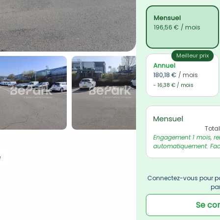
Mensuel
196,56 €
/ mois
Meilleur prix
Annuel
180,18 €
/ mois
- 16,38 € / mois
Mensuel
Tota
Engagement 1 mois, re
automatiquement. Fact
e
Connectez-vous pour po
pa
Se co