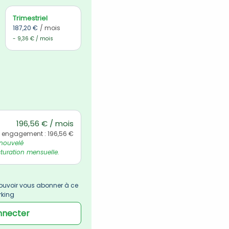
Trimestriel
187,20 €
/ mois
- 9,36 € / mois
196,56 € / mois
l engagement : 196,56 €
nouvelé 
uration mensuelle.
uvoir vous abonner à ce 
rking
nnecter