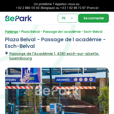
Un problème ? Appelez-nous au 

+32 2 880 05 50 (Belgique) ou +33 1 82 88 72 87 (France)
FR
Se connecter
Parkings
 > Plaza Belval - Passage de l académie - Esch-Belval
Plaza Belval - Passage de l académie - 
Esch-Belval
Passage de l'Académie 1, 4361 esch-sur-alzette, 
luxembourg