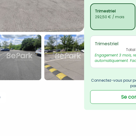
Trimestriel
292,50 €
/ mois
Trimestriel
Total
Engagement 3 mois, re
automatiquement. Fact
Connectez-vous pour po
pa
Se co
e