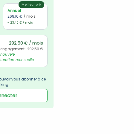
Meilleur prix
Annuel
269,10 €
/ mois
- 23,40 € / mois
292,50 € / mois
 engagement : 292,50 €
nouvelé 
uration mensuelle.
uvoir vous abonner à ce 
rking
nnecter