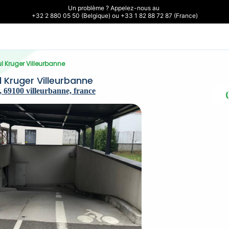
Un problème ? Appelez-nous au 

+32 2 880 05 50 (Belgique) ou +33 1 82 88 72 87 (France)
l Kruger Villeurbanne
 Kruger Villeurbanne
 69100 villeurbanne, france