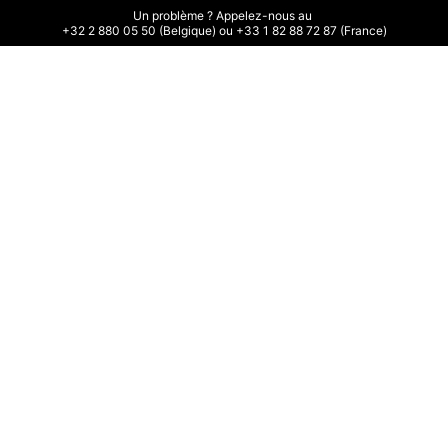
Un problème ? Appelez-nous au 

+32 2 880 05 50 (Belgique) ou +33 1 82 88 72 87 (France)