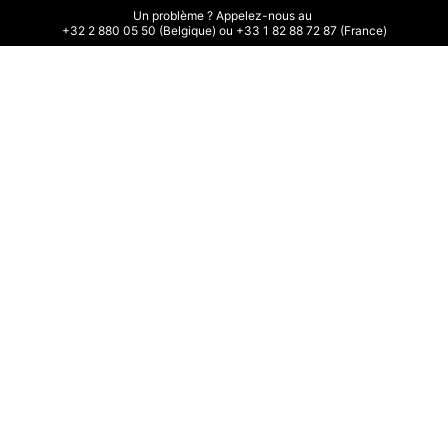
Un problème ? Appelez-nous au 

+32 2 880 05 50 (Belgique) ou +33 1 82 88 72 87 (France)