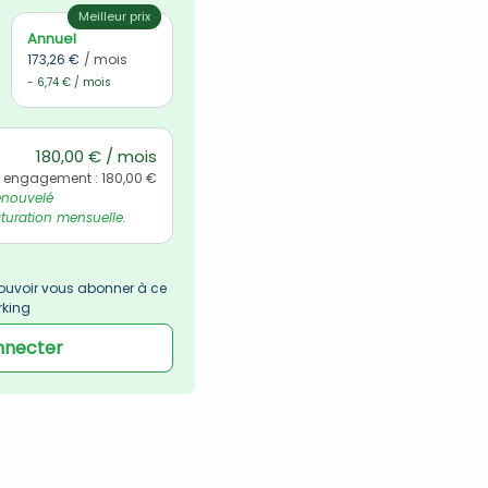
Meilleur prix
Annuel
173,26 €
/ mois
- 6,74 € / mois
180,00 € / mois
l engagement : 180,00 €
nouvelé 
uration mensuelle.
uvoir vous abonner à ce 
rking
nnecter