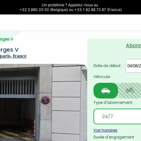
Un problème ? Appelez-nous au 

+32 2 880 05 50 (Belgique) ou +33 1 82 88 72 87 (France)
eorges V
Abon
orges V
paris, france
Date de début :
Véhicule
Type d'abonnement
Voir horaires
Durée d'engagement