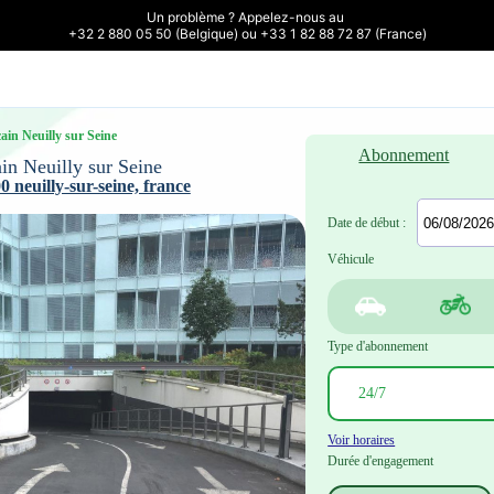
Un problème ? Appelez-nous au 

+32 2 880 05 50 (Belgique) ou +33 1 82 88 72 87 (France)
ain Neuilly sur Seine
Abonnement
in Neuilly sur Seine
 neuilly-sur-seine, france
Date de début :
Véhicule
Type d'abonnement
Voir horaires
Durée d'engagement