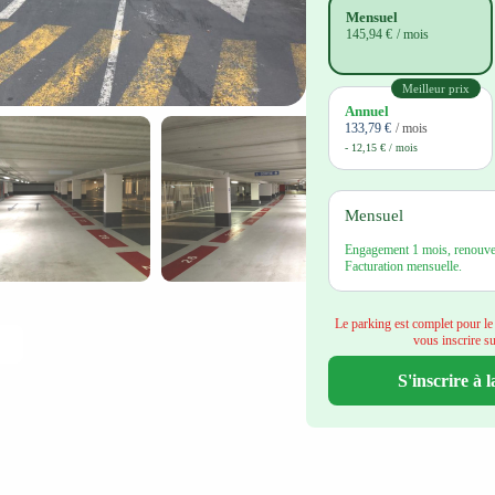
Mensuel
145,94 €
/ mois
Meilleur prix
Annuel
133,79 €
/ mois
- 12,15 € / mois
Mensuel
Engagement 1 mois, renouvel
Facturation mensuelle.
Le parking est complet pour l
vous inscrire sur
S'inscrire à l