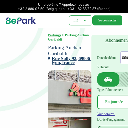
Un problème ? Appelez-nous au 

+32 2 880 05 50 (Belgique) ou +33 1 82 88 72 87 (France)
FR
Se connecter
Parkings
 > Parking Auchan 
Garibaldi
Abonnemen
Parking Auchan 
Garibaldi
Date de début :
Rue Sully 92, 69006 
lyon, france
Véhicule
Type d'abonnement
Voir horaires
Durée d'engagement