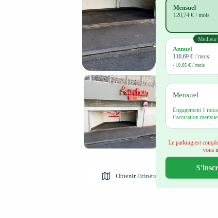
Mensuel
120,74 €
/ mois
Meilleur
Annuel
110,69 €
/ mois
- 10,05 € / mois
Mensuel
Engagement 1 mois,
Facturation mensuel
Le parking est comple
vous in
S'inscr
Obtenir l'itinéraire