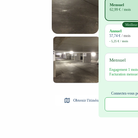
Mensuel
62,99 €
/ mois
Meilleur
Annuel
57,74 €
/ mois
- 5,25 € / mois
Mensuel
Engagement 1 mois,
Facturation mensuel
Connectez-vous po
Obtenir l'itinéraire