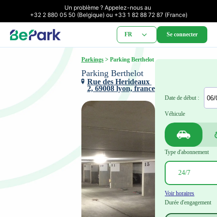
Un problème ? Appelez-nous au 

+32 2 880 05 50 (Belgique) ou +33 1 82 88 72 87 (France)
FR
Se connecter
Parkings
 > Parking Berthelot
Parking Berthelot
Rue des Herideaux 
2, 69008 lyon, france
Date de début :
Véhicule
Type d'abonnement
Voir horaires
Durée d'engagement