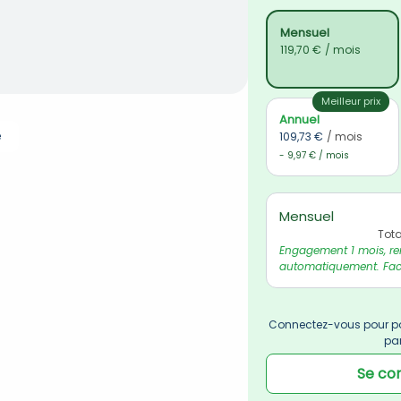
Mensuel
119,70 €
/ mois
Meilleur prix
Annuel
e
109,73 €
/ mois
- 9,97 € / mois
Mensuel
Tota
Engagement 1 mois, re
automatiquement. Fact
Connectez-vous pour po
pa
Se co