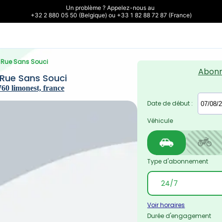
Un problème ? Appelez-nous au 

+32 2 880 05 50 (Belgique) ou +33 1 82 88 72 87 (France)
– Rue Sans Souci
Abon
 Rue Sans Souci
60 limonest, france
Date de début :
Véhicule
Type d'abonnement
Voir horaires
Durée d'engagement