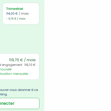
Trimestriel
114,00 €
/ mois
- 5,70 € / mois
119,70 € / mois
l engagement : 119,70 €
nouvelé 
uration mensuelle.
uvoir vous abonner à ce 
rking
nnecter