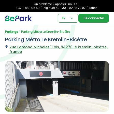
Un problème ? Appelez-nous au 

+32 2 880 05 50 (Belgique) ou +33 1 82 88 72 87 (France)
FR
Se connecter
Parkings
 > Parking Métro Le Kremlin-Bicêtre
Parking Métro Le Kremlin-Bicêtre
Rue Edmond Michelet 11 bis, 94270 le kremlin-bicêtre, 
france