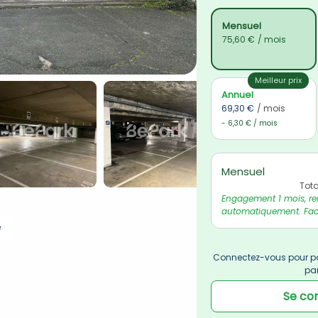
Mensuel
75,60 €
/ mois
Meilleur prix
Annuel
69,30 €
/ mois
- 6,30 € / mois
Mensuel
Tot
Engagement 1 mois, re
automatiquement. Fact
e
Connectez-vous pour po
pa
Se co