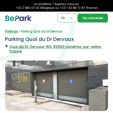
Un problème ? Appelez-nous au 

+32 2 880 05 50 (Belgique) ou +33 1 82 88 72 87 (France)
FR
Se connecter
Parkings
 > Parking Quai du Dr Dervaux
Parking Quai du Dr Dervaux
Quai du Dr Dervaux 163, 92600 asnières-sur-seine, 
france