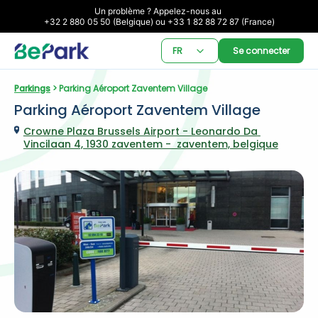
Un problème ? Appelez-nous au 

+32 2 880 05 50 (Belgique) ou +33 1 82 88 72 87 (France)
FR
Se connecter
Parkings
 > Parking Aéroport Zaventem Village
Parking Aéroport Zaventem Village
Crowne Plaza Brussels Airport - Leonardo Da 
Vincilaan 4, 1930 zaventem -  zaventem, belgique