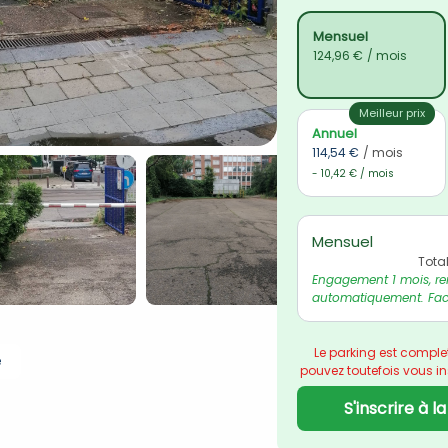
Mensuel
124,96 €
/ mois
Meilleur prix
Annuel
114,54 €
/ mois
- 10,42 € / mois
Mensuel
Tota
Engagement 1 mois, re
automatiquement. Fact
Le parking est comple
e
pouvez toutefois vous insc
S'inscrire à l