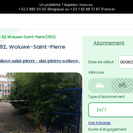
Un problème ? Appelez-nous au 

+32 2 880 05 50 (Belgique) ou +33 1 82 88 72 87 (France)
 92, Woluwe-Saint-Pierre (1150)
Abonnement
92, Woluwe-Saint-Pierre 
uwe-saint-pierre - sint-pieters-woluwe, 
Date de début :
Véhicule
Type d'abonnement
Voir horaires
Durée d'engagement