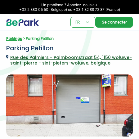
Un problème ? Appelez-nous au 

+32 2 880 05 50 (Belgique) ou +33 1 82 88 72 87 (France)
FR
Se connecter
Parkings
 > Parking Petillon
Parking Petillon
Rue des Palmiers - Palmboomstraat 54, 1150 woluwe-
saint-pierre - sint-pieters-woluwe, belgique