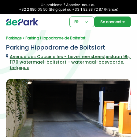
Un problème ? Appelez-nous au 

+32 2 880 05 50 (Belgique) ou +33 1 82 88 72 87 (France)
FR
Se connecter
Parkings
 > Parking Hippodrome de Boitsfort
Parking Hippodrome de Boitsfort
Avenue des Coccinelles - Lieverheersbeestjeslaan 95, 
1170 watermael-boitsfort - watermaal-bosvoorde, 
belgique