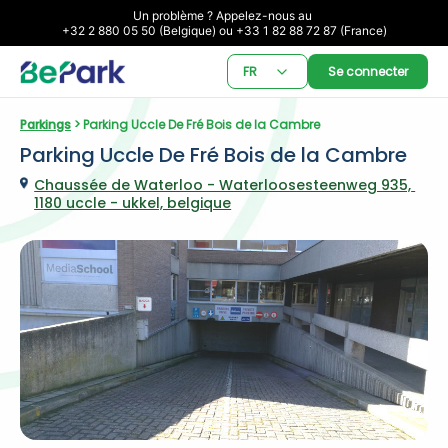
Un problème ? Appelez-nous au 

+32 2 880 05 50 (Belgique) ou +33 1 82 88 72 87 (France)
FR
Se connecter
Parkings
 > Parking Uccle De Fré Bois de la Cambre
Parking Uccle De Fré Bois de la Cambre
Chaussée de Waterloo - Waterloosesteenweg 935, 
1180 uccle - ukkel, belgique