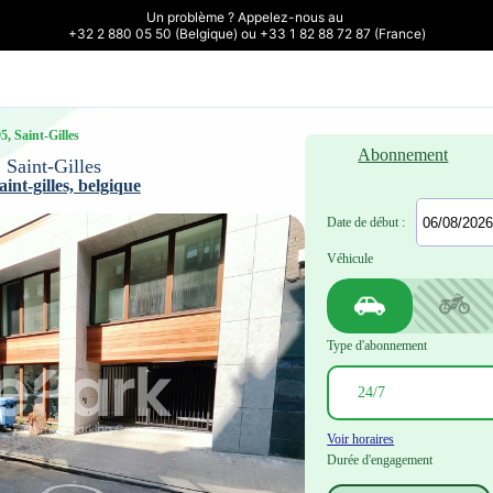
Un problème ? Appelez-nous au 

+32 2 880 05 50 (Belgique) ou +33 1 82 88 72 87 (France)
, Saint-Gilles
Abonnement
 Saint-Gilles
int-gilles, belgique
Date de début :
Véhicule
Type d'abonnement
Voir horaires
Durée d'engagement