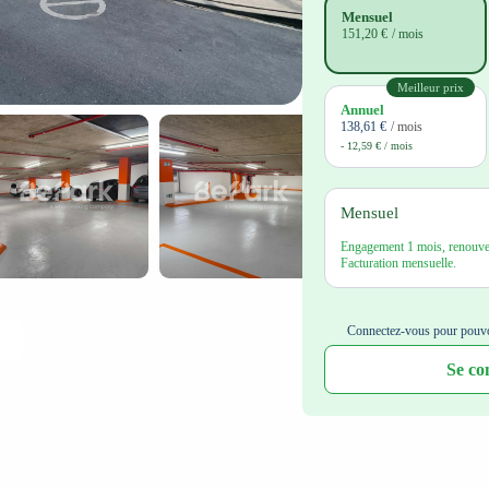
Mensuel
151,20 €
/ mois
Meilleur prix
Annuel
138,61 €
/ mois
- 12,59 € / mois
Mensuel
Engagement 1 mois, renouvel
Facturation mensuelle.
Connectez-vous pour pouvo
Se co