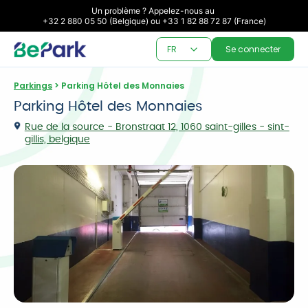
Un problème ? Appelez-nous au 

+32 2 880 05 50 (Belgique) ou +33 1 82 88 72 87 (France)
FR
Se connecter
Parkings
 > Parking Hôtel des Monnaies
Parking Hôtel des Monnaies
Rue de la source - Bronstraat 12, 1060 saint-gilles - sint-
gillis, belgique