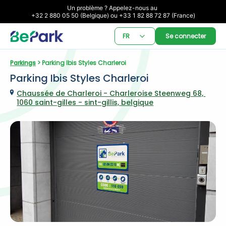
Un problème ? Appelez-nous au 

+32 2 880 05 50 (Belgique) ou +33 1 82 88 72 87 (France)
FR
Se connecter
Parkings
 > Parking Ibis Styles Charleroi
Parking Ibis Styles Charleroi
Chaussée de Charleroi - Charleroise Steenweg 68, 
1060 saint-gilles - sint-gillis, belgique