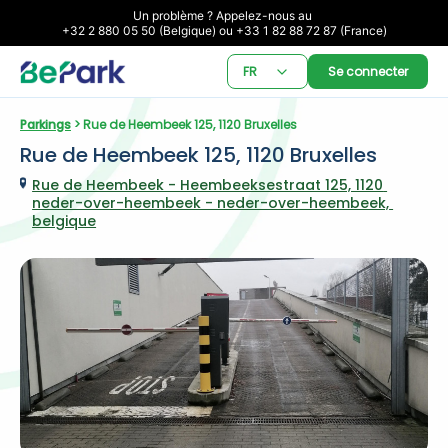
Un problème ? Appelez-nous au 

+32 2 880 05 50 (Belgique) ou +33 1 82 88 72 87 (France)
FR
Se connecter
Parkings
 > Rue de Heembeek 125, 1120 Bruxelles
Rue de Heembeek 125, 1120 Bruxelles
Rue de Heembeek - Heembeeksestraat 125, 1120 
neder-over-heembeek - neder-over-heembeek, 
belgique