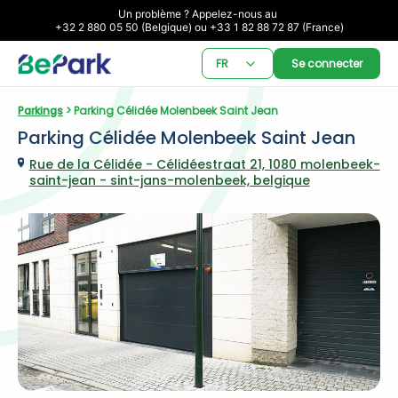
Un problème ? Appelez-nous au 

+32 2 880 05 50 (Belgique) ou +33 1 82 88 72 87 (France)
FR
Se connecter
Parkings
 > Parking Célidée Molenbeek Saint Jean
Parking Célidée Molenbeek Saint Jean
Rue de la Célidée - Célidéestraat 21, 1080 molenbeek-
saint-jean - sint-jans-molenbeek, belgique