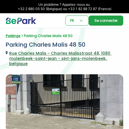
Un problème ? Appelez-nous au 

+32 2 880 05 50 (Belgique) ou +33 1 82 88 72 87 (France)
FR
Se connecter
Parkings
 > Parking Charles Malis 48 50
Parking Charles Malis 48 50
Rue Charles Malis - Charles Malisstraat 48, 1080 
molenbeek-saint-jean - sint-jans-molenbeek, 
belgique