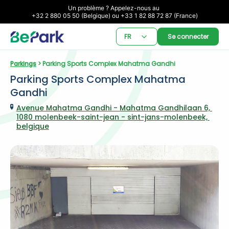
Un problème ? Appelez-nous au 

+32 2 880 05 50 (Belgique) ou +33 1 82 88 72 87 (France)
FR
Se connecter
Parkings
 > Parking Sports Complex Mahatma Gandhi
Parking Sports Complex Mahatma 
Gandhi
Avenue Mahatma Gandhi - Mahatma Gandhilaan 6, 
1080 molenbeek-saint-jean - sint-jans-molenbeek, 
belgique