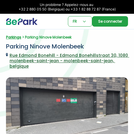
Un problème ? Appelez-nous au 

+32 2 880 05 50 (Belgique) ou +33 1 82 88 72 87 (France)
FR
Se connecter
Parkings
 > Parking Ninove Molenbeek
Parking Ninove Molenbeek
Rue Edmond Bonehill - Edmond Bonehillstraat 30, 1080 
molenbeek-saint-jean - molenbeek-saint-jean, 
belgique