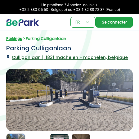
Un problème ? Appelez-nous au 

+32 2 880 05 50 (Belgique) ou +33 1 82 88 72 87 (France)
FR
Se connecter
Parkings
 > Parking Culliganlaan
Parking Culliganlaan
Culliganlaan 1, 1831 machelen - machelen, belgique