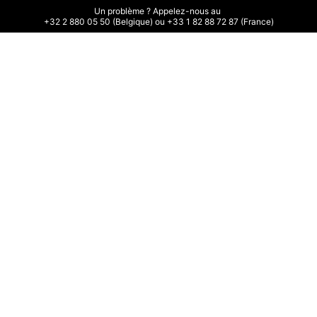
Un problème ? Appelez-nous au 

+32 2 880 05 50 (Belgique) ou +33 1 82 88 72 87 (France)