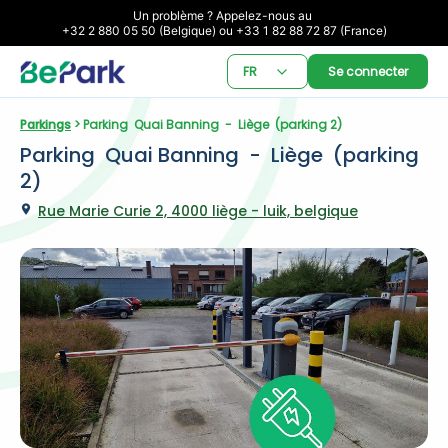
Un problème ? Appelez-nous au 

+32 2 880 05 50 (Belgique) ou +33 1 82 88 72 87 (France)
FR
Se connecter
Parkings
 > Parking  Quai Banning  -  Liège  (parking 2)
Parking  Quai Banning  -  Liège  (parking 
2)
Rue Marie Curie 2, 4000 liège - luik, belgique