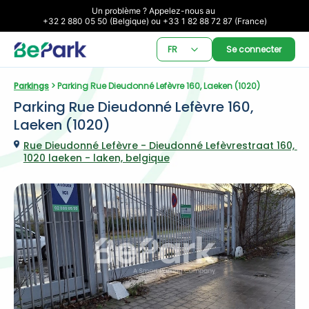
Un problème ? Appelez-nous au 

+32 2 880 05 50 (Belgique) ou +33 1 82 88 72 87 (France)
FR
Se connecter
Parkings
 > Parking Rue Dieudonné Lefèvre 160, Laeken (1020)
Parking Rue Dieudonné Lefèvre 160, 
Laeken (1020)
Rue Dieudonné Lefèvre - Dieudonné Lefèvrestraat 160, 
1020 laeken - laken, belgique