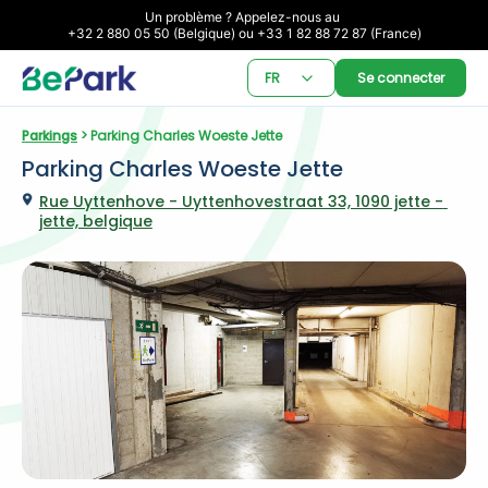
Un problème ? Appelez-nous au 

+32 2 880 05 50 (Belgique) ou +33 1 82 88 72 87 (France)
FR
Se connecter
Parkings
 > Parking Charles Woeste Jette
Parking Charles Woeste Jette
Rue Uyttenhove - Uyttenhovestraat 33, 1090 jette - 
jette, belgique