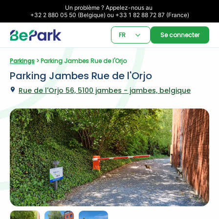
Un problème ? Appelez-nous au 

+32 2 880 05 50 (Belgique) ou +33 1 82 88 72 87 (France)
FR
Se connecter
Parkings
 > Parking Jambes Rue de l'Orjo
Parking Jambes Rue de l'Orjo
Rue de l'Orjo 56, 5100 jambes - jambes, belgique