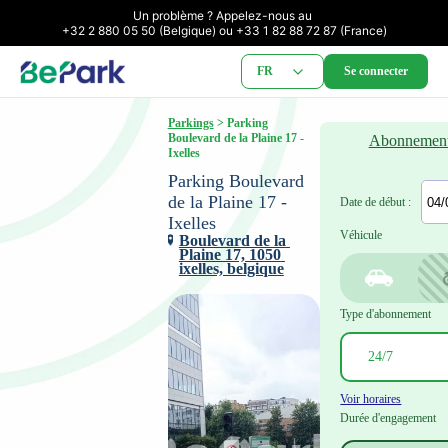
Un problème ? Appelez-nous au 

+32 2 880 05 50 (Belgique) ou +33 1 82 88 72 87 (France)
FR
Se connecter
Parkings
 > Parking 
Boulevard de la Plaine 17 - 
Abonnemen
Ixelles
Parking Boulevard 
de la Plaine 17 - 
Date de début :
Ixelles
Véhicule
Boulevard de la 
Plaine 17, 1050 
ixelles, belgique
Type d'abonnement
Voir horaires
Durée d'engagement