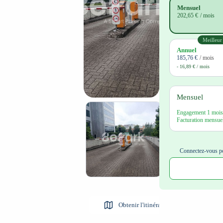
Mensuel
202,65 €
/ mois
Meilleur
Annuel
185,76 €
/ mois
- 16,89 € / mois
Mensuel
Engagement 1 mois,
Facturation mensuel
Connectez-vous po
Obtenir l'itinéraire