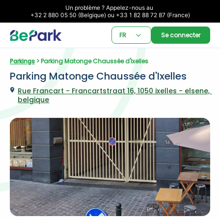
Un problème ? Appelez-nous au 

+32 2 880 05 50 (Belgique) ou +33 1 82 88 72 87 (France)
FR
Se connecter
Parkings
 > Parking Matonge Chaussée d'Ixelles
Parking Matonge Chaussée d'Ixelles
Rue Francart - Francartstraat 16, 1050 ixelles - elsene, 
belgique