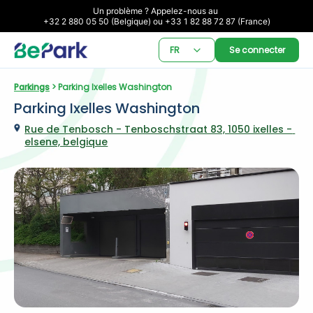
Un problème ? Appelez-nous au 

+32 2 880 05 50 (Belgique) ou +33 1 82 88 72 87 (France)
FR
Se connecter
Parkings
 > Parking Ixelles Washington
Parking Ixelles Washington
Rue de Tenbosch - Tenboschstraat 83, 1050 ixelles - 
elsene, belgique