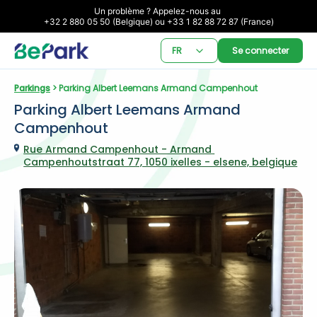
Un problème ? Appelez-nous au 

+32 2 880 05 50 (Belgique) ou +33 1 82 88 72 87 (France)
FR
Se connecter
Parkings
 > Parking Albert Leemans Armand Campenhout
Parking Albert Leemans Armand 
Campenhout
Rue Armand Campenhout - Armand 
Campenhoutstraat 77, 1050 ixelles - elsene, belgique