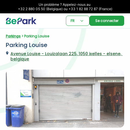
Un problème ? Appelez-nous au 

+32 2 880 05 50 (Belgique) ou +33 1 82 88 72 87 (France)
FR
Se connecter
Parkings
 > Parking Louise
Parking Louise
Avenue Louise - Louizalaan 225, 1050 ixelles - elsene, 
belgique