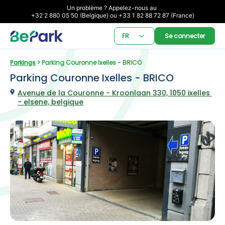
Un problème ? Appelez-nous au 

+32 2 880 05 50 (Belgique) ou +33 1 82 88 72 87 (France)
FR
Se connecter
Parkings
 > Parking Couronne Ixelles - BRICO
Parking Couronne Ixelles - BRICO
Avenue de la Couronne - Kroonlaan 330, 1050 ixelles 
- elsene, belgique