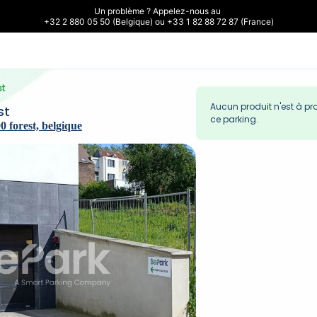
Un problème ? Appelez-nous au 

+32 2 880 05 50 (Belgique) ou +33 1 82 88 72 87 (France)
st
Aucun produit n'est à pr
st
ce parking.
0 forest, belgique