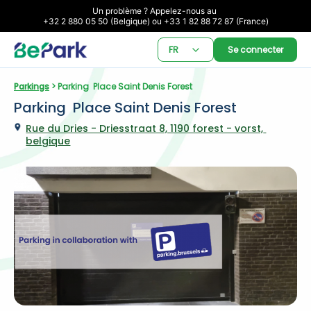
Un problème ? Appelez-nous au 

+32 2 880 05 50 (Belgique) ou +33 1 82 88 72 87 (France)
FR
Se connecter
Parkings
 > Parking  Place Saint Denis Forest
Parking  Place Saint Denis Forest
Rue du Dries - Driesstraat 8, 1190 forest - vorst, 
belgique