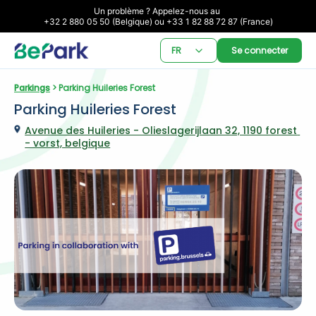
Un problème ? Appelez-nous au 

+32 2 880 05 50 (Belgique) ou +33 1 82 88 72 87 (France)
FR
Se connecter
Parkings
 > Parking Huileries Forest
Parking Huileries Forest
Avenue des Huileries - Olieslagerijlaan 32, 1190 forest 
- vorst, belgique