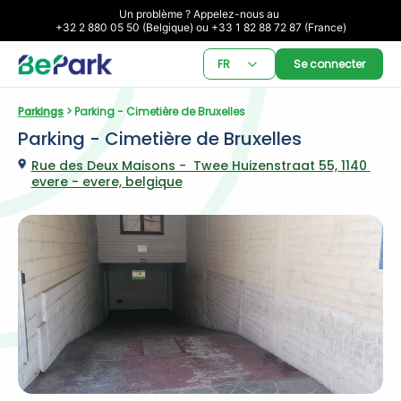
Un problème ? Appelez-nous au 

+32 2 880 05 50 (Belgique) ou +33 1 82 88 72 87 (France)
FR
Se connecter
Parkings
 > Parking - Cimetière de Bruxelles
Parking - Cimetière de Bruxelles
Rue des Deux Maisons -  Twee Huizenstraat 55, 1140 
evere - evere, belgique