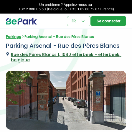
Un problème ? Appelez-nous au 

+32 2 880 05 50 (Belgique) ou +33 1 82 88 72 87 (France)
FR
Se connecter
Parkings
 > Parking Arsenal - Rue des Pères Blancs
Parking Arsenal - Rue des Pères Blancs
Rue des Pères Blancs 1, 1040 etterbeek - etterbeek, 
belgique