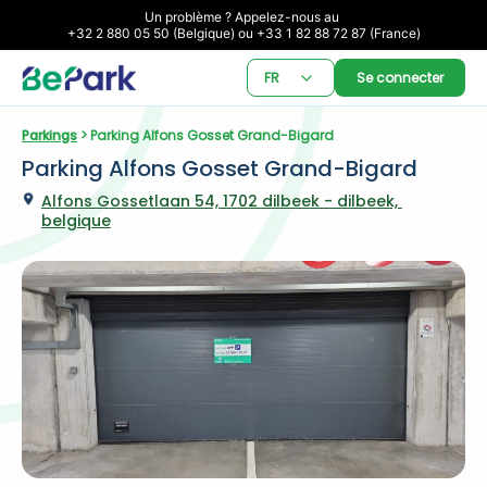
Un problème ? Appelez-nous au 

+32 2 880 05 50 (Belgique) ou +33 1 82 88 72 87 (France)
FR
Se connecter
Parkings
 > Parking Alfons Gosset Grand-Bigard
Parking Alfons Gosset Grand-Bigard
Alfons Gossetlaan 54, 1702 dilbeek - dilbeek, 
belgique