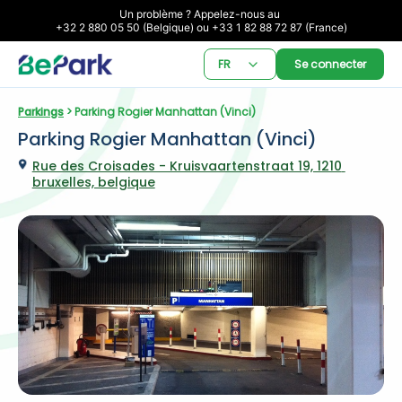
Un problème ? Appelez-nous au 

+32 2 880 05 50 (Belgique) ou +33 1 82 88 72 87 (France)
FR
Se connecter
Parkings
 > Parking Rogier Manhattan (Vinci)
Parking Rogier Manhattan (Vinci)
Rue des Croisades - Kruisvaartenstraat 19, 1210 
bruxelles, belgique